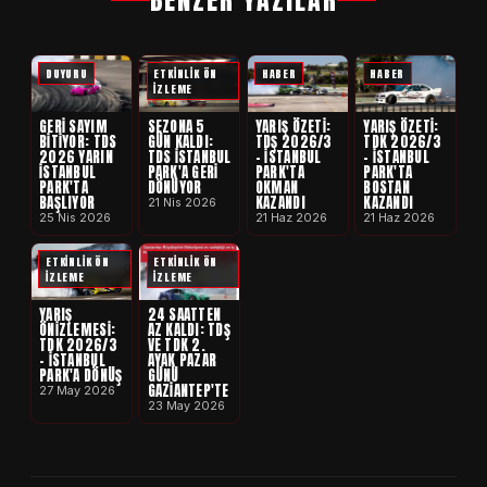
DUYURU
ETKİNLİK ÖN
HABER
HABER
İZLEME
GERI SAYIM
SEZONA 5
YARIŞ ÖZETI:
YARIŞ ÖZETI:
BITIYOR: TDS
GÜN KALDI:
TDŞ 2026/3
TDK 2026/3
2026 YARIN
TDS İSTANBUL
- İSTANBUL
- İSTANBUL
İSTANBUL
PARK'A GERI
PARK'TA
PARK'TA
PARK'TA
DÖNÜYOR
OKMAN
BOSTAN
BAŞLIYOR
KAZANDI
KAZANDI
21 Nis 2026
25 Nis 2026
21 Haz 2026
21 Haz 2026
ETKİNLİK ÖN
ETKİNLİK ÖN
İZLEME
İZLEME
YARIŞ
24 SAATTEN
ÖNIZLEMESI:
AZ KALDI: TDŞ
TDK 2026/3
VE TDK 2.
- İSTANBUL
AYAK PAZAR
PARK'A DÖNÜŞ
GÜNÜ
GAZIANTEP'TE
27 May 2026
23 May 2026