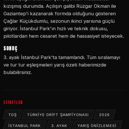
kızışmış durumda. Açılışın galibi Rüzgar Okman ile
Gaziantep'i kazanarak formda olduğunu gösteren
Çağlar Küçükdumlu, sezonun ikinci yarısına güçlü
giriyor. İstanbul Park'ın hızlı ve teknik dokusu,
pilotlardan hem cesaret hem de hassasiyet isteyecek.
SONUÇ
3. ayak İstanbul Park'ta tamamlandı. Tüm sıralamayı
ve tur tur eşleşmeleri yarış özeti haberimizde
bulabilirsiniz.
ETİKETLER
TDŞ
TÜRKIYE DRIFT ŞAMPIYONASI
2026
İSTANBUL PARK
3. AYAK
YARIŞ ÖNIZLEMESI