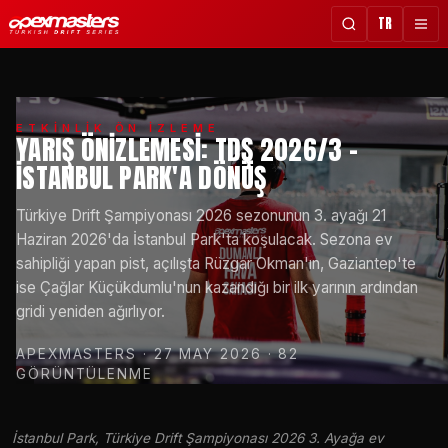
TR
ETKİNLİK ÖN İZLEME
YARIŞ ÖNIZLEMESI: TDŞ 2026/3 -
İSTANBUL PARK'A DÖNÜŞ
Türkiye Drift Şampiyonası 2026 sezonunun 3. ayağı 21
Haziran 2026'da İstanbul Park'ta koşulacak. Sezona ev
sahipliği yapan pist, açılışta Rüzgar Okman'ın, Gaziantep'te
ise Çağlar Küçükdumlu'nun kazandığı bir ilk yarının ardından
gridi yeniden ağırlıyor.
APEXMASTERS
· 27 MAY 2026
· 82
GÖRÜNTÜLENME
İstanbul Park, Türkiye Drift Şampiyonası 2026 3. Ayağa ev