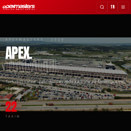
TR
APEXMASTERS · 2026
APEX.
TAKIMLARI.
Türk drift sahnesinin takımları. Aktif kadrolar ve tarihe geçmiş
ekipler.
22
TAKIM