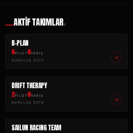
AKTİF TAKIMLAR
4
B-PLAN
6
0
PİLOT
YARIŞ
→
KURULUŞ 2017
DRIFT THERAPY
2
0
PİLOT
YARIŞ
→
KURULUŞ 2018
SAILUN RACING TEAM