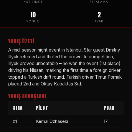
KATILIMCI
SIRALAMA
10
2
SONUÇ
AYAK
YARIŞ ÖZETI
A mid-season night event in Istanbul. Star guest Dmitriy
Illyuk returned and thrilled the crowd. In competition,
Illyuk proved unbeatable – he won the event (1st place)
driving his Nissan, marking the first time a foreign driver
topped a Turkish drift round. Turkish driver Timur Pomak
placed 2nd and Oktay Kabaktaş 3rd.
YARIŞ SONUÇLARI
SIRA
PİLOT
PUAN
#1
Kemal Özhaseki
17