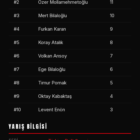
#2
Özer Mollamehmetoğlu
11
#3
Mert Bilaloğlu
10
#4
Furkan Karan
9
#5
Koray Atalık
8
#6
Volkan Arısoy
7
#7
Ege Bilaloğlu
6
#8
Timur Pomak
5
#9
Oktay Kabaktaş
4
#10
Levent Enön
3
YARIŞ BİLGİSİ
SERI