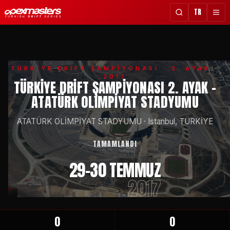
TR
TÜRKİYE DRİFT ŞAMPİYONASI
· 2. AYAK ·
2017
TÜRKIYE DRIFT ŞAMPIYONASI 2. AYAK -
ATATÜRK OLIMPIYAT STADYUMU
ATATÜRK OLİMPİYAT STADYUMU
·
Istanbul, TÜRKİYE
TAMAMLANDI
29-30 TEMMUZ
2017
0
0