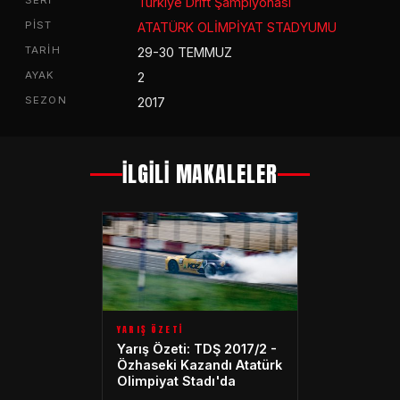
Türkiye Drift Şampiyonası
PIST
ATATÜRK OLİMPİYAT STADYUMU
TARIH
29-30 TEMMUZ
AYAK
2
SEZON
2017
İLGİLİ MAKALELER
YARIŞ ÖZETİ
Yarış Özeti: TDŞ 2017/2 -
Özhaseki Kazandı Atatürk
Olimpiyat Stadı'da