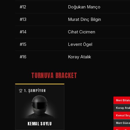
#12
Doğukan Manço
#13
Murat Dinç Bilgin
#14
Cihat Cicimen
#15
Levent Ögel
#16
Koray Atalık
TURNUVA BRACKET
🏆 1. ŞAMPİYON
KEMAL SOYLU