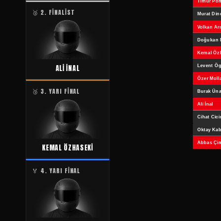
🥈 2. FİNALİST
ALİ İNAL
🥉 3. YARI FİNAL
KEMAL ÖZHASEKİ
🏅 4. YARI FİNAL