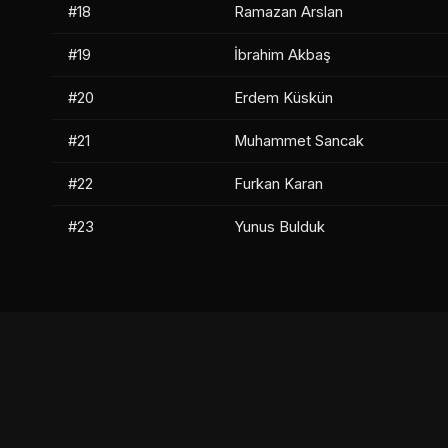
#18
Ramazan Arslan
#19
İbrahim Akbaş
#20
Erdem Küskün
#21
Muhammet Sancak
#22
Furkan Karan
#23
Yunus Bulduk