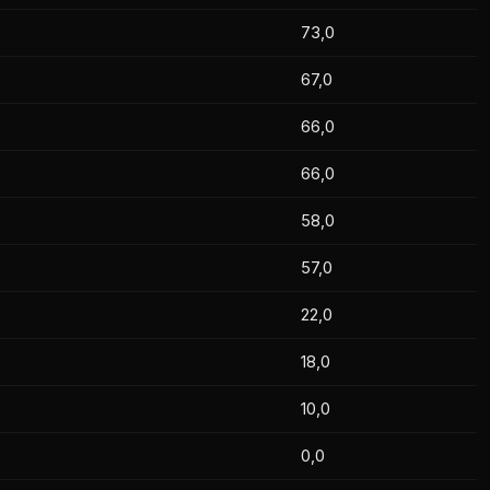
Ali İnal
Cihat Cicimen
0
73,0
Oktay Kabaktaş
0
Abbas Çimen
67,0
Abbas Çimen
1
66,0
66,0
58,0
57,0
22,0
18,0
10,0
0,0