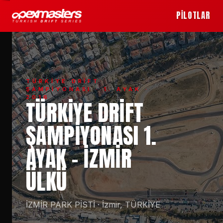
PİLOTLAR
TÜRKİYE DRİFT
ŞAMPİYONASI
· 1. AYAK ·
2016
TÜRKIYE DRIFT
ŞAMPIYONASI 1.
AYAK - İZMIR
ÜLKÜ
İZMİR PARK PİSTİ
·
İzmir, TÜRKİYE