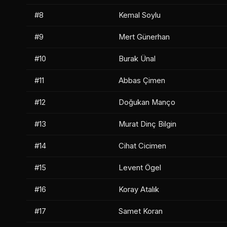
#8
Kemal Soylu
#9
Mert Günerhan
#10
Burak Ünal
#11
Abbas Çimen
#12
Doğukan Manço
#13
Murat Dinç Bilgin
#14
Cihat Cicimen
#15
Levent Ögel
#16
Koray Atalık
#17
Samet Koran