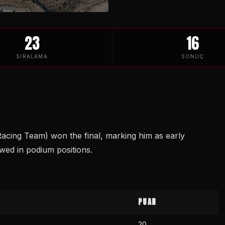
23
16
SIRALAMA
SONUÇ
Racing Team) won the final, marking him as early
owed in podium positions.
PUAN
20