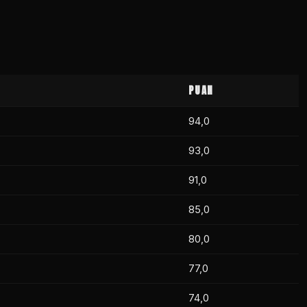
Mert Bilaloğlu
1
Mert Bilaloğlu
Koray Atalık
0
Kemal Soylu
Kemal Soylu
1
Mert Günerhan
0
PUAN
Timur Pomak
1
94,0
Murat Dinç Bilgin
0
Timur Pomak
93,0
Volkan Arısoy
1
Volkan Arısoy
Doğukan Manço
0
91,0
Kemal Özhaseki
1
85,0
Levent Ögel
0
Kemal Özhaseki
80,0
Özer Mollamehmetoğlu
1
Özer Mollamehme
77,0
Burak Ünal
0
Ali İnal
1
74,0