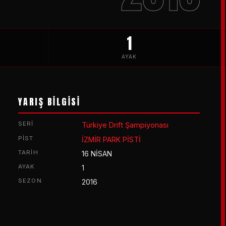
1
AYAK
YARIŞ BİLGİSİ
SERI
Türkiye Drift Şampiyonası
PIST
İZMİR PARK PİSTİ
TARIH
16 NİSAN
AYAK
1
SEZON
2016