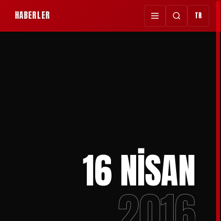
HABERLER
TR
16 NİSAN
2016