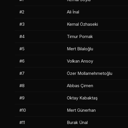
#2
Ali İnal
#3
Kemal Özhaseki
#4
Timur Pomak
#5
Mert Bilaloğlu
#6
Volkan Arısoy
#7
Özer Mollamehmetoğlu
#8
Abbas Çimen
#9
Oktay Kabaktaş
#10
Mert Günerhan
#11
Burak Ünal