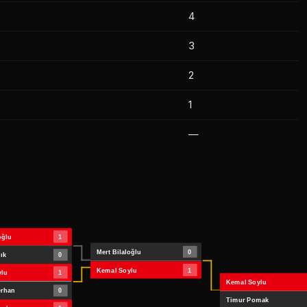
4
3
2
1
—