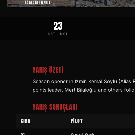
TAMAMLANDI
23
KATILIMCI
YARIŞ ÖZETI
Season opener in İzmir. Kemal Soylu (Alias 
points leader. Mert Bilaloğlu and others foll
YARIŞ SONUÇLARI
SIRA
PİLOT
#1
Kemal Soylu