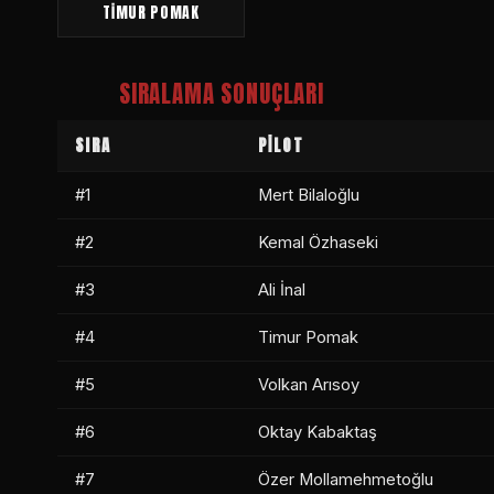
TİMUR POMAK
SIRALAMA SONUÇLARI
SIRA
PİLOT
#1
Mert Bilaloğlu
#2
Kemal Özhaseki
#3
Ali İnal
#4
Timur Pomak
#5
Volkan Arısoy
#6
Oktay Kabaktaş
#7
Özer Mollamehmetoğlu