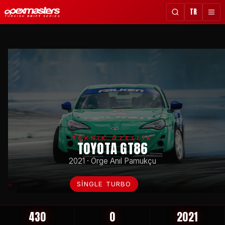
TR
TEKNİK ÖZELLİK
TOYOTA GT86
2021 · Örge Anıl Pamukçu
SINGLE TURBO
430
0
2021