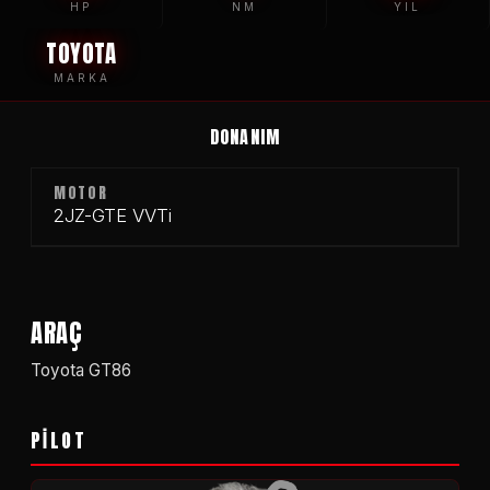
HP
NM
YIL
TOYOTA
MARKA
DONANIM
MOTOR
2JZ-GTE VVTi
ARAÇ
Toyota GT86
PİLOT