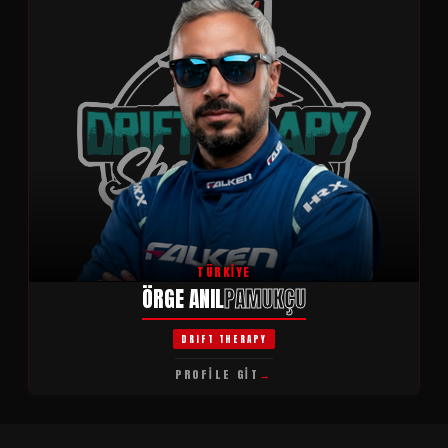
TÜRKIYE
ÖRGE ANIL
PAMUKÇU
DRIFT THERAPY
PROFİLE GİT
→